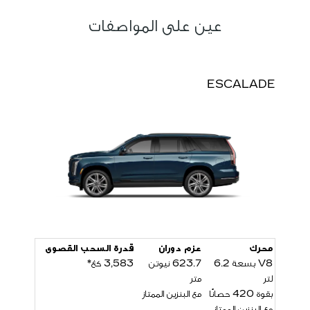
عين على المواصفات
ESCALADE
محرك
عزم دوران
قدرة السحب القصوى
V8 بسعة 6.2
623.7 نيوتن
3,583 كغ*
لتر
متر
بقوة 420 حصانًا
مع البنزين الممتاز
مع البنزين الممتاز