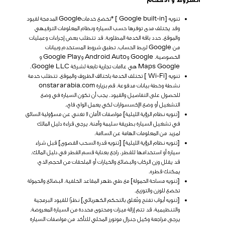
تنويه [Google built-in ] *تخضع خدماتGoogle المدمجة لقيود
وقد يختلف مدى توفرها حسب السيارة ونظام المعلومات الترفيهي
والموقع. حدد باقة الخدمة المطلوبة. قد تتطلب بعض إجراءات وعمليات
من Google لربط الحساب. تطبق شروط المستخدم وبيانات
الخصوصية. Google وAndroid Auto وGoogle Play و
Maps Google هي علامات تجارية تابعة لشركة Google LLC.
تنويه [Wi-Fi ] تختلف الخدمة باختلاف الظروف والموقع. تتطلب خدمة
نشطة وخطة بيانات مدفوعة. قم بزيارة onstararabia.com
للحصول على التفاصيل والقيود. يجب أن تكون السيارة في وضع
التشغيل أو وضع الإكسسوارات لكي يعمل الواي فاي.
[تنويه نظام الرؤية الليلية] مواصفات الأمان لا تغني عن مسؤولية السائق
في تشغيل السيارة بطريقة سليمة وآمنة. يرجى قراءة دليل المالك
لمزيد من المعلومات الهامة عن السلامة.
[تنويه نظام الرؤية الليلية]
[تنويه قدرة السحب القصوى]
قبل شراء
سيارة أو استخدامها للقطر، راجع بعناية قسم القطر في دليل المالك.
قد يقلل وزن الركاب والبضائع والخيارات أو الملحقات من الحجم الذي
يمكنك قطره.
[تنويه مساحة الحمولة]
مع طي ظهر المقاعد الخلفية. البضائع والحمولة
تخضع للوزن والتوزيع.
[تنويه أبواب تفتح وتُغلق بالتحكم الكهربائي] نظرًا للقيود البرمجية
والتنظيمية، قد تتم إزالة ميزات ومحتوى محددة من السيارة المعروضة.
يرجى مراجعة وكيل جنرال موتورز المحلي للتأكد من مواصفات السيارة