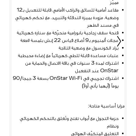
مميّز
مقاعد أمامية للسائق والراكب الأمامي قابلة للتعديل بـ12
لل
وضعية، مزودة بميزة التدفئة والتبريد، مع تحكم كهربائي
في مسند الظهر
تطري
فتحة سقف زجاجية بانورامية متحرّكة مع ستارة كهربائية
عجلات ألمنيوم بـ9 أضلاع قياس 22 إنش بلمسة لامعة
وا
براد الكونسول مع وضعية الثلاجة
ال
السابق
التالي
عتبات مساعدة قابلة للطي كهربائياً مع إضاءة محيطية
اشتراك لمدة 3 سنوات في باقة الاتصال والحماية من
مص
OnStar عند التفعيل
حز
بسعة 3 جيجا/90
اشتراك تجريبي في OnStar Wi-Fi بسعة 3 جيجا/90
ون
يوماً (أيهما يأتي أولاً)
نظ
بن
مزايا أساسية متاحة:
نظا
حزمة التجول مع أبواب تفتح وتُغلق بالتحكم الكهربائي
Star
ونظام
التعليق المتكيّف الهوائي