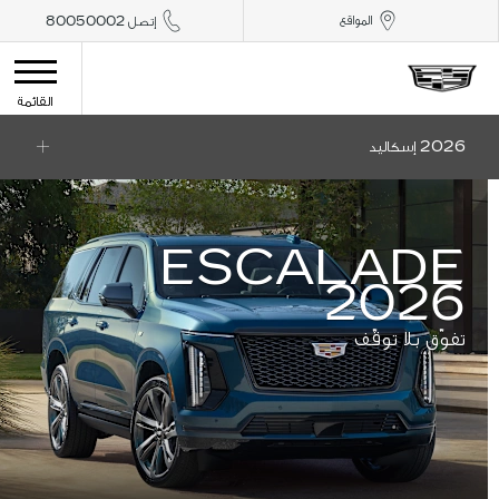
المواقع
إتصل 80050002
القائمة
2026 إسكاليد
ESCALADE
2026
تفوّق بلا توقّف