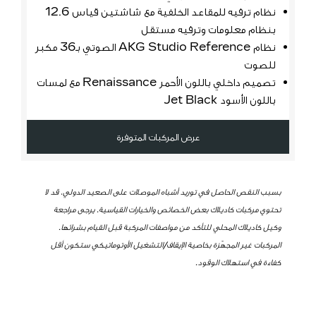
يوم
نظام ترفيه للمقاعد الخلفية مع شاشتين قياس 12.6
بنظام معلومات وترفيه مستقل
نظام AKG Studio Reference الصوتي بـ36 مكبر
مزايا 
للصوت
تصميم داخلي باللون الأحمر Renaissance مع لمسات
باللون الأسود Jet Black
الأ
با
عرض المركبات المتوفرة
بسبب النقص الحاصل في توريد أشباه الموصلات على الصعيد الدولي، قد لا
تحتوي مركبات كاديلاك بعض الخصائص والخيارات القياسية. يرجى مراجعة
وكيل كاديلاك المحلي للتأكد من مواصفات المركبة قبل القيام بشرائها.
المركبات غير المجهّزة بخاصية الإيقاف/التشغيل الأوتوماتيكي ستكون أقل
كفاءة في استهلاك الوقود.​